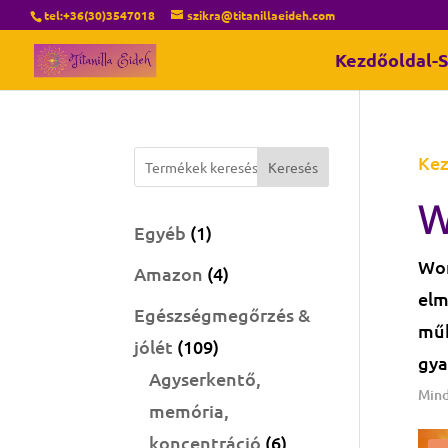
tel:+36(30)3547018
szikra@titanillaeideh.com
Kezdőoldal-S
Kez
Keresés
W
1
Egyéb
1
termék
Wor
4
Amazon
4
elm
termék
Egészségmegőrzés &
műh
109
jólét
109
gya
termék
Agyserkentő,
Mind
memória,
6
koncentráció
6