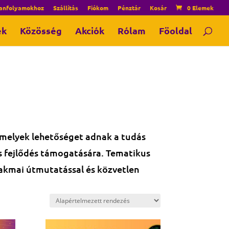
tanfolyamokhoz
Szállítás
Fiókom
Pénztár
Kosár
0 Elemek
ek
Közösség
Akciók
Rólam
Föoldal
amelyek lehetőséget adnak a tudás
s fejlődés támogatására. Tematikus
akmai útmutatással és közvetlen