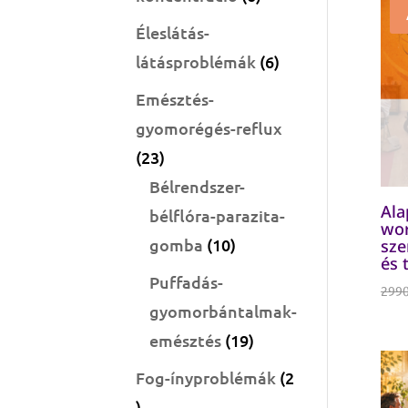
termék
Éleslátás-
6
látásproblémák
6
termék
Emésztés-
gyomorégés-reflux
23
23
termék
Bélrendszer-
Ala
bélflóra-parazita-
wor
10
gomba
10
sze
és 
termék
Puffadás-
299
gyomorbántalmak-
19
emésztés
19
termék
Fog-ínyproblémák
2
2