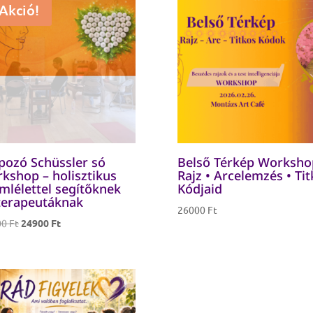
Akció!
pozó Schüssler só
Belső Térkép Worksho
kshop – holisztikus
Rajz • Arcelemzés • Ti
mlélettel segítőknek
Kódjaid
terapeutáknak
26000
Ft
Original
Current
00
Ft
24900
Ft
price
price
was:
is:
29900 Ft.
24900 Ft.