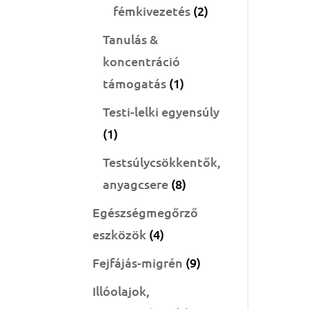
2
fémkivezetés
2
termék
Tanulás &
koncentráció
1
támogatás
1
termék
Testi-lelki egyensúly
1
1
termék
Testsúlycsökkentők,
8
anyagcsere
8
termék
Egészségmegőrző
4
eszközök
4
termék
9
Fejfájás-migrén
9
termék
Illóolajok,