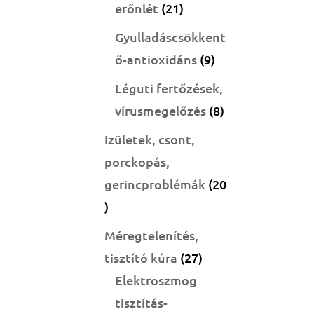
21
erőnlét
21
termék
Gyulladáscsökkent
9
ő-antioxidáns
9
termék
Léguti fertőzések,
8
vírusmegelőzés
8
termék
Izületek, csont,
porckopás,
gerincproblémák
20
20
termék
Méregtelenítés,
27
tisztító kúra
27
termék
Elektroszmog
tisztítás-