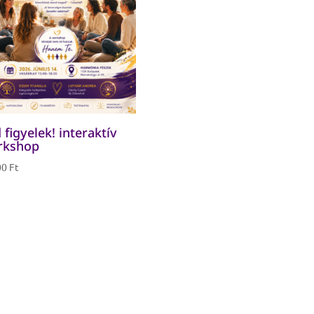
 figyelek! interaktív
rkshop
00
Ft