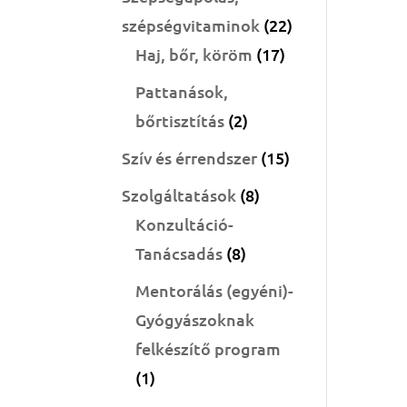
22
szépségvitaminok
22
17
termék
Haj, bőr, köröm
17
termék
Pattanások,
2
bőrtisztítás
2
termék
15
Szív és érrendszer
15
termék
8
Szolgáltatások
8
termék
Konzultáció-
8
Tanácsadás
8
termék
Mentorálás (egyéni)-
Gyógyászoknak
felkészítő program
1
1
termék