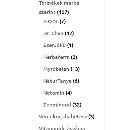
Termékek márka
107
szerint
107
7
termék
B.O.N.
7
termék
42
Dr. Chen
42
termék
1
EzerJóFű
1
termék
2
Herbaferm
2
termék
13
Myrobalan
13
termék
6
NaturTanya
6
termék
4
Netamin
4
termék
32
Zeomineral
32
termék
3
Vércukor, diabetesz
3
termék
Vitaminok, ásványi