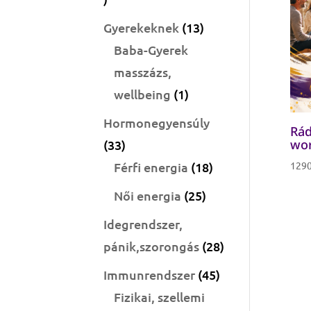
termék
13
Gyerekeknek
13
termék
Baba-Gyerek
masszázs,
1
wellbeing
1
termék
Hormonegyensúly
Rád
wo
33
33
termék
18
129
Férfi energia
18
termék
25
Női energia
25
termék
Idegrendszer,
28
pánik,szorongás
28
termék
45
Immunrendszer
45
termék
Fizikai, szellemi