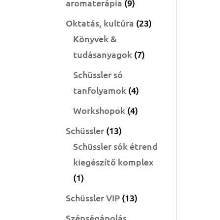
9
aromaterápia
9
termék
23
Oktatás, kultúra
23
termék
Könyvek &
7
tudásanyagok
7
termék
Schüssler só
4
tanfolyamok
4
termék
4
Workshopok
4
termék
13
Schüssler
13
termék
Schüssler sók étrend
kiegészítő komplex
1
1
termék
13
Schüssler VIP
13
termék
Szépségápolás,