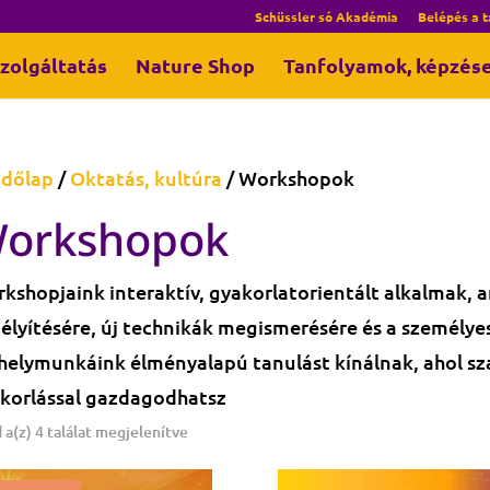
Schüssler só Akadémia
Belépés a 
zolgáltatás
Nature Shop
Tanfolyamok, képzés
dőlap
/
Oktatás, kultúra
/ Workshopok
orkshopok
kshopjaink interaktív, gyakorlatorientált alkalmak, 
élyítésére, új technikák megismerésére és a személye
elymunkáink élményalapú tanulást kínálnak, ahol sz
korlással gazdagodhatsz
 a(z) 4 találat megjelenítve