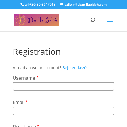
tel:+36(30)3547018
szikra@titanillaeideh.com
Registration
Already have an account?
Bejelentkezés
Username
*
Email
*
First Name
*