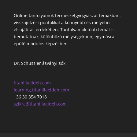
Online tanfolyamok természetgyógyászat témákban,
visszajelzési pontokkal a könnyebb és mélyebn
elsajátítás érdekében. Tanfolyamok több témát is
bemutatnak, különböző mélységekben, egymásra
épülő modulos képzésben.
Dr. Schüssler ásványi sók
titanillaeideh.com
learning.titanillaeideh.com
+36 30 354 7018
szikra@titanillaeideh.com