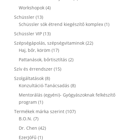
termék
4
Workshopok
4
termék
13
Schüssler
13
termék
1
Schüssler sók étrend kiegészítő komplex
1
termék
13
Schüssler VIP
13
termék
22
Szépségápolás, szépségvitaminok
22
17
termék
Haj, bőr, köröm
17
termék
2
Pattanások, bőrtisztítás
2
termék
15
Szív és érrendszer
15
termék
8
Szolgáltatások
8
termék
8
Konzultáció-Tanácsadás
8
termék
Mentorálás (egyéni)- Gyógyászoknak felkészítő
1
program
1
termék
107
Termékek márka szerint
107
7
termék
B.O.N.
7
termék
42
Dr. Chen
42
termék
1
EzerJóFű
1