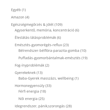
1
Egyéb
1
termék
4
Amazon
4
termék
109
Egészségmegőrzés & jólét
109
termék
6
Agyserkentő, memória, koncentráció
6
termék
6
Éleslátás-látásproblémák
6
termék
23
Emésztés-gyomorégés-reflux
23
termék
10
Bélrendszer-bélflóra-parazita-gomba
10
termék
19
Puffadás-gyomorbántalmak-emésztés
19
termék
2
Fog-ínyproblémák
2
termék
13
Gyerekeknek
13
termék
1
Baba-Gyerek masszázs, wellbeing
1
termék
33
Hormonegyensúly
33
18
termék
Férfi energia
18
termék
25
Női energia
25
termék
28
Idegrendszer, pánik,szorongás
28