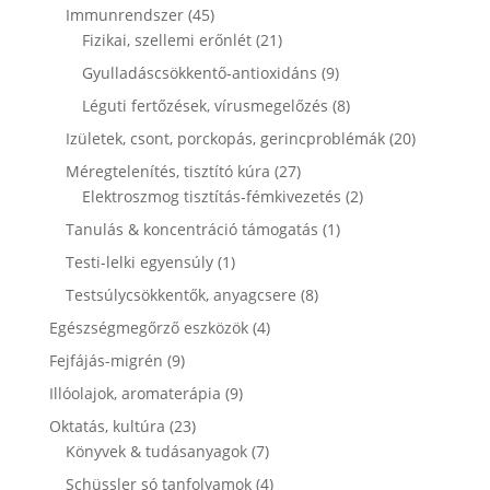
termék
45
Immunrendszer
45
termék
21
Fizikai, szellemi erőnlét
21
termék
9
Gyulladáscsökkentő-antioxidáns
9
termék
8
Léguti fertőzések, vírusmegelőzés
8
termék
20
Izületek, csont, porckopás, gerincproblémák
20
termék
27
Méregtelenítés, tisztító kúra
27
termék
2
Elektroszmog tisztítás-fémkivezetés
2
termék
1
Tanulás & koncentráció támogatás
1
termék
1
Testi-lelki egyensúly
1
termék
8
Testsúlycsökkentők, anyagcsere
8
termék
4
Egészségmegőrző eszközök
4
termék
9
Fejfájás-migrén
9
termék
9
Illóolajok, aromaterápia
9
termék
23
Oktatás, kultúra
23
termék
7
Könyvek & tudásanyagok
7
termék
4
Schüssler só tanfolyamok
4