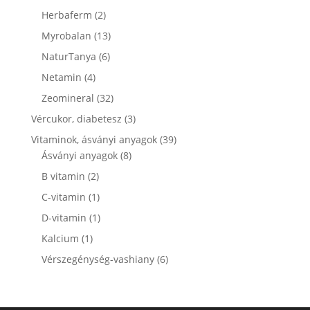
termék
2
Herbaferm
2
termék
13
Myrobalan
13
termék
6
NaturTanya
6
termék
4
Netamin
4
termék
32
Zeomineral
32
termék
3
Vércukor, diabetesz
3
termék
39
Vitaminok, ásványi anyagok
39
8
termék
Ásványi anyagok
8
termék
2
B vitamin
2
termék
1
C-vitamin
1
termék
1
D-vitamin
1
termék
1
Kalcium
1
termék
6
Vérszegénység-vashiany
6
termék