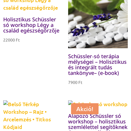
Holisztikus Schüssler
só workshop Légy a
család egészségőrzője
22000
Ft
Schüssler‑só terápia
mélységei – Holisztikus
és integrált tudás
tankönyve– (e-book)
7900
Ft
Akció!
Alapozó Schüssler só
workshop – holisztikus
szemlélettel segítőknek