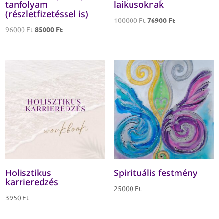
tanfolyam
laikusoknak
(részletfizetéssel is)
Original
Current
100000
Ft
76900
Ft
Original
Current
96000
Ft
85000
Ft
price
price
price
price
was:
is:
was:
is:
100000 Ft.
76900 Ft.
96000 Ft.
85000 Ft.
Holisztikus
Spirituális festmény
karrieredzés
25000
Ft
3950
Ft