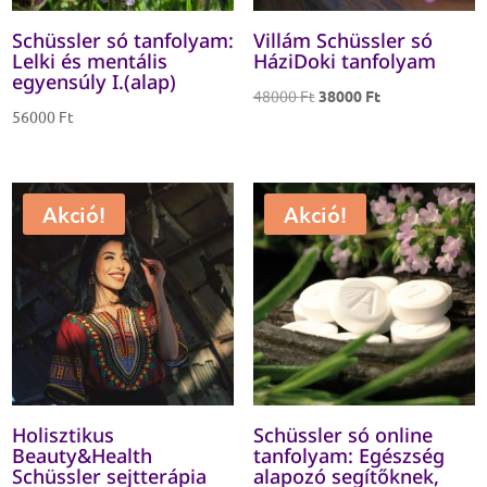
Schüssler só tanfolyam:
Villám Schüssler só
Lelki és mentális
HáziDoki tanfolyam
egyensúly I.(alap)
Original
Current
48000
Ft
38000
Ft
56000
Ft
price
price
was:
is:
48000 Ft.
38000 Ft.
Akció!
Akció!
Holisztikus
Schüssler só online
Beauty&Health
tanfolyam: Egészség
Schüssler sejtterápia
alapozó segítőknek,