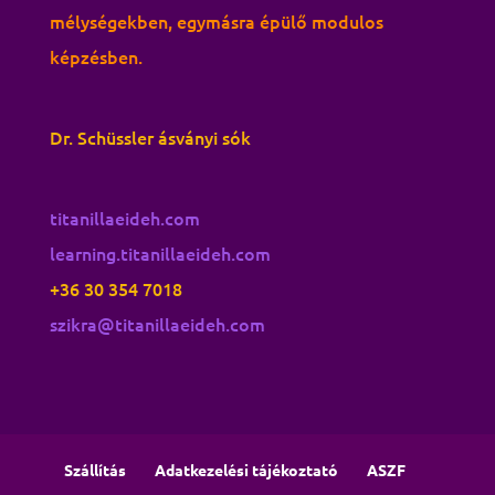
mélységekben, egymásra épülő modulos
képzésben.
Dr. Schüssler ásványi sók
titanillaeideh.com
learning.titanillaeideh.com
+36 30 354 7018
szikra@titanillaeideh.com
Szállítás
Adatkezelési tájékoztató
ASZF