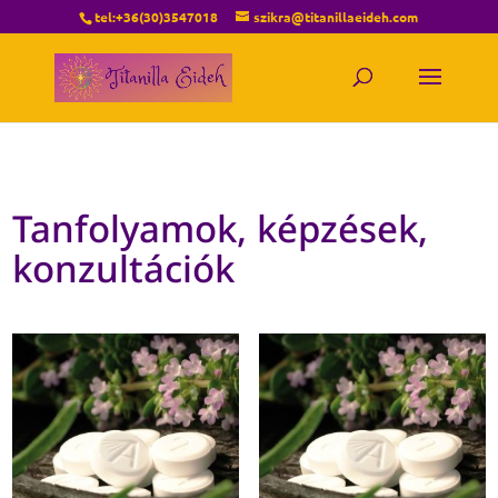
tel:+36(30)3547018
szikra@titanillaeideh.com
Tanfolyamok, képzések,
konzultációk