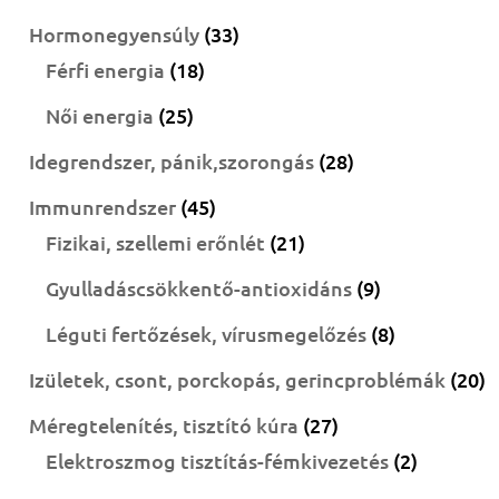
termék
33
Hormonegyensúly
33
18
termék
Férfi energia
18
termék
25
Női energia
25
termék
28
Idegrendszer, pánik,szorongás
28
termék
45
Immunrendszer
45
termék
21
Fizikai, szellemi erőnlét
21
termék
9
Gyulladáscsökkentő-antioxidáns
9
termék
8
Léguti fertőzések, vírusmegelőzés
8
termék
2
Izületek, csont, porckopás, gerincproblémák
20
t
27
Méregtelenítés, tisztító kúra
27
termék
2
Elektroszmog tisztítás-fémkivezetés
2
termék