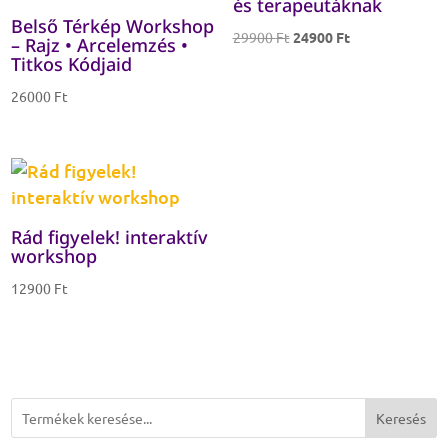
és terapeutáknak
Belső Térkép Workshop
Original
Current
29900
Ft
24900
Ft
– Rajz • Arcelemzés •
Titkos Kódjaid
price
price
was:
is:
26000
Ft
29900 Ft.
24900 Ft.
Rád figyelek! interaktív
workshop
12900
Ft
Keresés