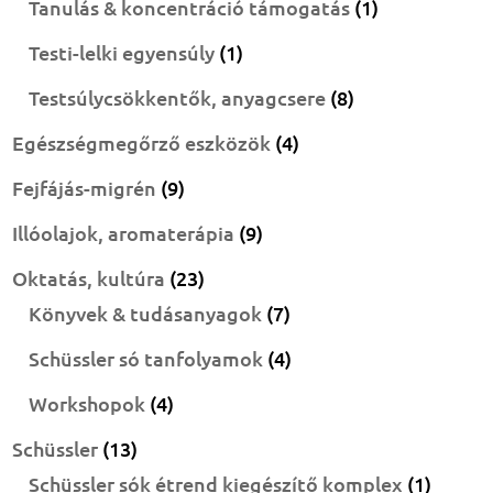
1
Tanulás & koncentráció támogatás
1
termék
1
Testi-lelki egyensúly
1
termék
8
Testsúlycsökkentők, anyagcsere
8
termék
4
Egészségmegőrző eszközök
4
termék
9
Fejfájás-migrén
9
termék
9
Illóolajok, aromaterápia
9
termék
23
Oktatás, kultúra
23
termék
7
Könyvek & tudásanyagok
7
termék
4
Schüssler só tanfolyamok
4
termék
4
Workshopok
4
termék
13
Schüssler
13
termék
1
Schüssler sók étrend kiegészítő komplex
1