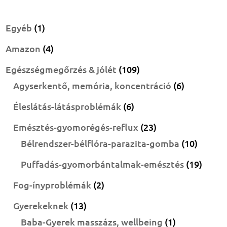
1
Egyéb
1
termék
4
Amazon
4
termék
109
Egészségmegőrzés & jólét
109
termék
6
Agyserkentő, memória, koncentráció
6
termék
6
Éleslátás-látásproblémák
6
termék
23
Emésztés-gyomorégés-reflux
23
termék
10
Bélrendszer-bélflóra-parazita-gomba
10
termék
19
Puffadás-gyomorbántalmak-emésztés
19
termé
2
Fog-ínyproblémák
2
termék
13
Gyerekeknek
13
termék
1
Baba-Gyerek masszázs, wellbeing
1