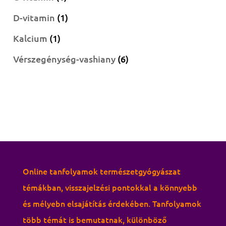
termék
1
D-vitamin
1
termék
1
Kalcium
1
termék
6
Vérszegénység-vashiany
6
termék
Online tanfolyamok természetgyógyászat
témákban, visszajelzési pontokkal a könnyebb
és mélyebn elsajátítás érdekében. Tanfolyamok
több témát is bemutatnak, különböző