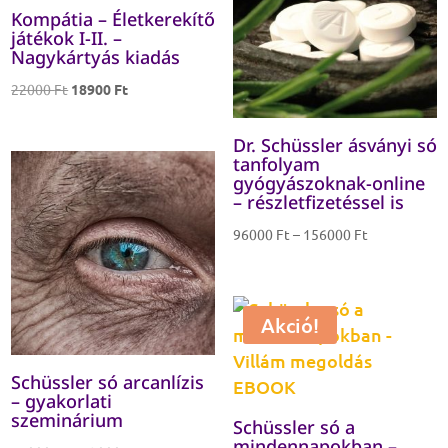
Kompátia – Életkerekítő
játékok I-II. –
Nagykártyás kiadás
Original
Current
22000
Ft
18900
Ft
price
price
was:
is:
Dr. Schüssler ásványi só
tanfolyam
22000 Ft.
18900 Ft.
gyógyászoknak-online
– részletfizetéssel is
Ártartomány
96000
Ft
–
156000
Ft
96000 Ft
-
156000 Ft
Akció!
Schüssler só arcanlízis
– gyakorlati
szeminárium
Schüssler só a
mindennapokban –