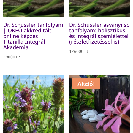
Dr. Schüssler tanfolyam
Dr. Schüssler ásványi só
| OKFŐ akkreditált
tanfolyam: holisztikus
online képzés |
és integrál szemlélettel
Titanilla Integrál
(részletfizetéssel is)
Akadémia
126000
Ft
59000
Ft
Akció!