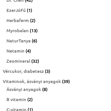
termék
1
EzerJóFű
1
termék
2
Herbaferm
2
termék
13
Myrobalan
13
termék
6
NaturTanya
6
termék
4
Netamin
4
termék
32
Zeomineral
32
termék
3
Vércukor, diabetesz
3
termék
39
Vitaminok, ásványi anyagok
39
8
termék
Ásványi anyagok
8
termék
2
B vitamin
2
termék
1
C-vitamin
1