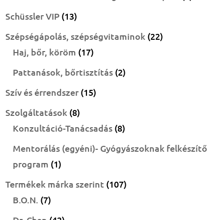
termék
13
Schüssler VIP
13
termék
22
Szépségápolás, szépségvitaminok
22
17
termék
Haj, bőr, köröm
17
termék
2
Pattanások, bőrtisztítás
2
termék
15
Szív és érrendszer
15
termék
8
Szolgáltatások
8
termék
8
Konzultáció-Tanácsadás
8
termék
Mentorálás (egyéni)- Gyógyászoknak felkészítő
1
program
1
termék
107
Termékek márka szerint
107
7
termék
B.O.N.
7
termék
42
Dr. Chen
42