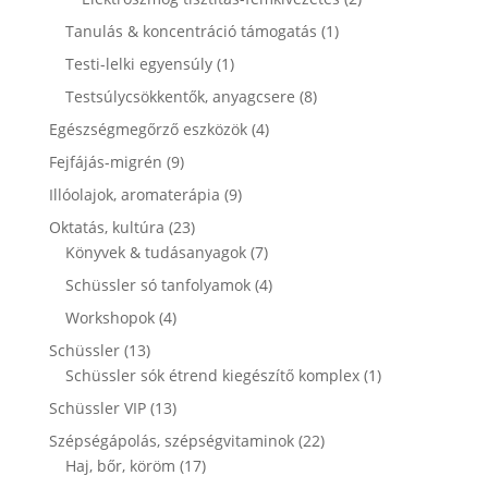
termék
1
Tanulás & koncentráció támogatás
1
termék
1
Testi-lelki egyensúly
1
termék
8
Testsúlycsökkentők, anyagcsere
8
termék
4
Egészségmegőrző eszközök
4
termék
9
Fejfájás-migrén
9
termék
9
Illóolajok, aromaterápia
9
termék
23
Oktatás, kultúra
23
termék
7
Könyvek & tudásanyagok
7
termék
4
Schüssler só tanfolyamok
4
termék
4
Workshopok
4
termék
13
Schüssler
13
termék
1
Schüssler sók étrend kiegészítő komplex
1
termék
13
Schüssler VIP
13
termék
22
Szépségápolás, szépségvitaminok
22
17
termék
Haj, bőr, köröm
17