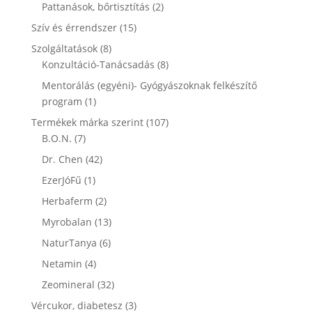
termék
2
Pattanások, bőrtisztítás
2
termék
15
Szív és érrendszer
15
termék
8
Szolgáltatások
8
termék
8
Konzultáció-Tanácsadás
8
termék
Mentorálás (egyéni)- Gyógyászoknak felkészítő
1
program
1
termék
107
Termékek márka szerint
107
7
termék
B.O.N.
7
termék
42
Dr. Chen
42
termék
1
EzerJóFű
1
termék
2
Herbaferm
2
termék
13
Myrobalan
13
termék
6
NaturTanya
6
termék
4
Netamin
4
termék
32
Zeomineral
32
termék
3
Vércukor, diabetesz
3