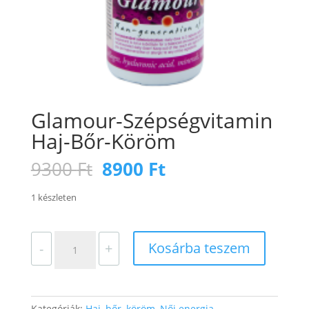
Glamour-Szépségvitamin
Haj-Bőr-Köröm
Original
Current
9300
Ft
8900
Ft
price
price
was:
is:
1 készleten
9300 Ft.
8900 Ft.
Glamour-
Kosárba teszem
-
+
Szépségvitamin
Haj-
Bőr-
Köröm
Kategóriák:
Haj, bőr, köröm
,
Női energia
,