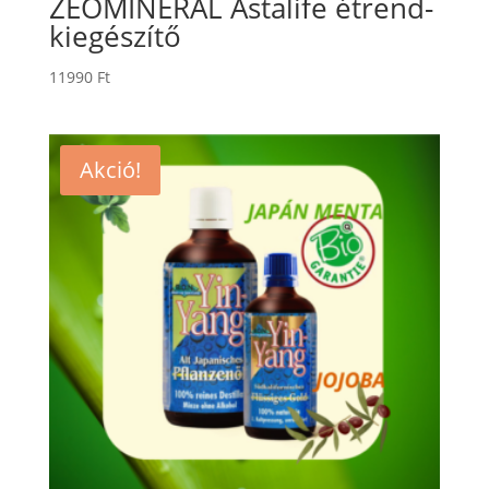
ZEOMINERAL Astalife étrend-
kiegészítő
11990
Ft
Akció!