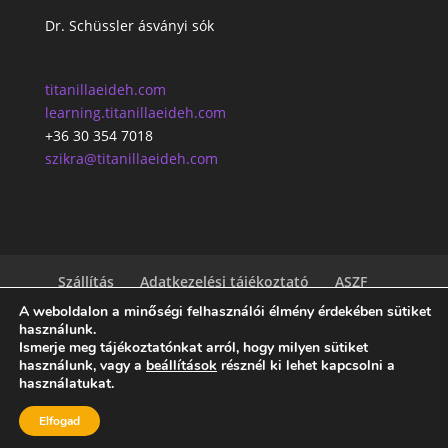
Dr. Schüssler ásványi sók
titanillaeideh.com
learning.titanillaeideh.com
+36 30 354 7018
szikra@titanillaeideh.com
Szállítás
Adatkezelési tájékoztató
ASZF
Süti beállítás
Impresszum
A weboldalon a minőségi felhasználói élmény érdekében sütiket
Akciós termékek
Elállás
használunk.
Ismerje meg tájékoztatónkat arról, hogy milyen sütiket
használunk, vagy a
beállítások
résznél ki lehet kapcsolni a
Minden jog fenntartva! Eideh Titanilla |
használatukat.
titanillaeideh.com | tanfolyamok (nem csak
Elfogad
természetgyógyászoknak)