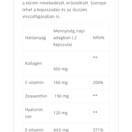
a köröm növekedését, erősödését. Szerepe
lehet a kopaszodás és az őszülés
visszafogásában is.
Mennyiség napi
Hatóanyag
adagban ( 2
NRV%
kapszula)
**
Kollagén
450 mg
C-vitamin
160 mg
200%
Zeaxanthin
190 mg
**
Hyaluron
120 mg
**
sav
E-vitamin
44,6 mg
371%