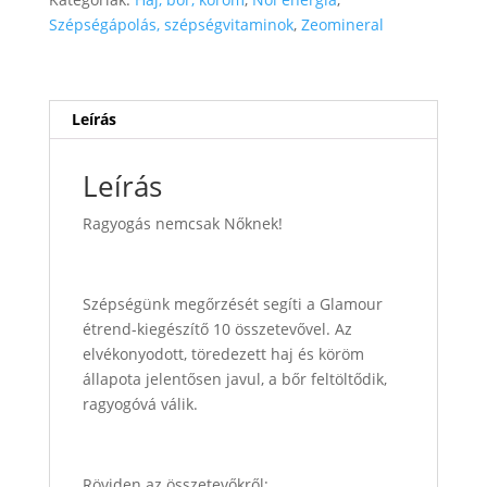
mennyiség
Szépségápolás, szépségvitaminok
,
Zeomineral
Leírás
Leírás
Ragyogás nemcsak Nőknek!
Szépségünk megőrzését segíti a Glamour
étrend-kiegészítő 10 összetevővel. Az
elvékonyodott, töredezett haj és köröm
állapota jelentősen javul, a bőr feltöltődik,
ragyogóvá válik.
Röviden az összetevőkről: