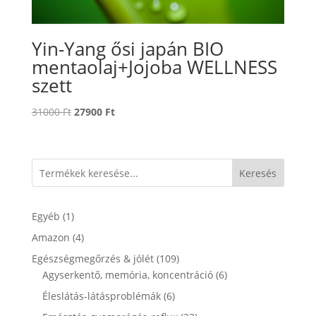
Yin-Yang ősi japán BIO
mentaolaj+Jojoba WELLNESS
szett
Original
Current
31000
Ft
27900
Ft
price
price
was:
is:
31000 Ft.
27900 Ft.
Keresés
1
Egyéb
1
termék
4
Amazon
4
termék
109
Egészségmegőrzés & jólét
109
termék
6
Agyserkentő, memória, koncentráció
6
termék
6
Éleslátás-látásproblémák
6
termék