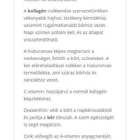
A
kollagén
csökkenése szervezetünkben
vékonyabb hajhoz, törékeny körmökhöz,
valamint rugalmatlanabb bőrhöz vezet.
Napi szinten pótolni kell, és az állapot
visszafordítható.
A hialuronsav képes megtartani a
nedvességet, feltölti a bőrt, szöveteket. A
kor előrehaladtával csökken a hialuronsav
termelődése, ami száraz bőrhöz és
ráncokhoz vezet.
C-vitamin: hozzájárul a normál kollagén
képződéshez
Zeaxanthin: védi a bőrt a napkárosodástól
és javítja a
bőr
tónusát. A szem egészségét
is segít megőrizni.
Cink: elősegíti az A-vitamin anyagcseréjét.