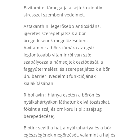
E-vitamin: támogatja a sejtek oxidatív
stresszel szembeni védelmét.
Astaxanthin: legerősebb antioxidáns,
ígéretes szerepet játszik a bőr
öregedésének megelőzésében.
A-vitamin : a bőr számára az egyik
legfontosabb vitaminról van szó:
szabályozza a hámsejtek osztódását, a
faggyútermelést, és szerepet játszik a bőr
ún. barrier- (védelmi) funkciójának
kialakításában.
Riboflavin : hiánya esetén a bőrön és
nyálkahártyákon láthatunk elváltozásokat,
főként a száj és orr körül ( pl.: szájzug
berepedezése).
Biotin: segíti a haj, a nyálkahártya és a bőr
egészségének megőrzését, valamint a haj és