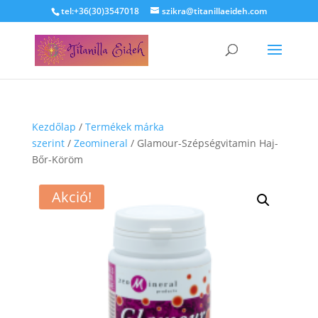
tel:+36(30)3547018
szikra@titanillaeideh.com
Kezdőlap
/
Termékek márka
szerint
/
Zeomineral
/ Glamour-Szépségvitamin Haj-
Bőr-Köröm
Akció!