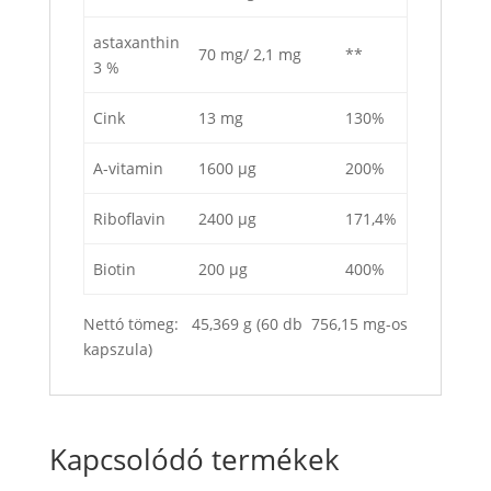
astaxanthin
70 mg/ 2,1 mg
**
3 %
Cink
13 mg
130%
A-vitamin
1600 µg
200%
Riboflavin
2400 µg
171,4%
Biotin
200 µg
400%
Nettó tömeg: 45,369 g (60 db 756,15 mg-os
kapszula)
Kapcsolódó termékek