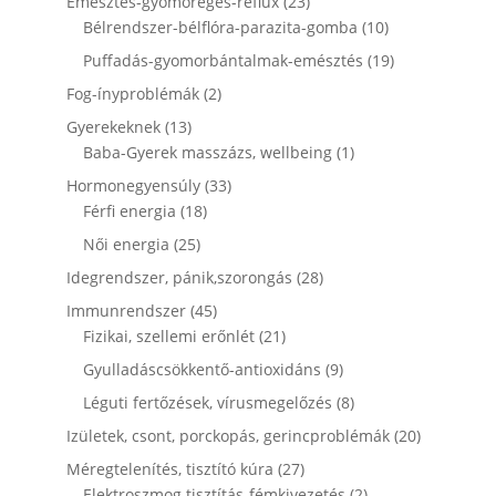
23
Emésztés-gyomorégés-reflux
23
termék
10
Bélrendszer-bélflóra-parazita-gomba
10
termék
19
Puffadás-gyomorbántalmak-emésztés
19
termék
2
Fog-ínyproblémák
2
termék
13
Gyerekeknek
13
termék
1
Baba-Gyerek masszázs, wellbeing
1
termék
33
Hormonegyensúly
33
18
termék
Férfi energia
18
termék
25
Női energia
25
termék
28
Idegrendszer, pánik,szorongás
28
termék
45
Immunrendszer
45
termék
21
Fizikai, szellemi erőnlét
21
termék
9
Gyulladáscsökkentő-antioxidáns
9
termék
8
Léguti fertőzések, vírusmegelőzés
8
termék
20
Izületek, csont, porckopás, gerincproblémák
20
termék
27
Méregtelenítés, tisztító kúra
27
termék
2
Elektroszmog tisztítás-fémkivezetés
2