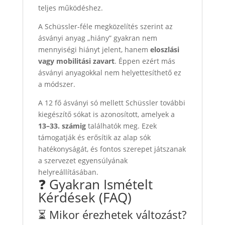
teljes működéshez.
A Schüssler‑féle megközelítés szerint az
ásványi anyag „hiány” gyakran nem
mennyiségi hiányt jelent, hanem
eloszlási
vagy mobilitási zavart
. Éppen ezért más
ásványi anyagokkal nem helyettesíthető ez
a módszer.
A 12 fő ásványi só mellett Schüssler további
kiegészítő sókat is azonosított, amelyek a
13–33. számig
találhatók meg. Ezek
támogatják és erősítik az alap sók
hatékonyságát, és fontos szerepet játszanak
a szervezet egyensúlyának
helyreállításában.
❓ Gyakran Ismételt
Kérdések (FAQ)
⏳ Mikor érezhetek változást?