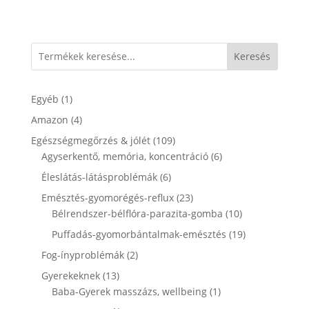
Keresés
1
Egyéb
1
termék
4
Amazon
4
termék
109
Egészségmegőrzés & jólét
109
termék
6
Agyserkentő, memória, koncentráció
6
termék
6
Éleslátás-látásproblémák
6
termék
23
Emésztés-gyomorégés-reflux
23
termék
10
Bélrendszer-bélflóra-parazita-gomba
10
termék
19
Puffadás-gyomorbántalmak-emésztés
19
termék
2
Fog-ínyproblémák
2
termék
13
Gyerekeknek
13
termék
1
Baba-Gyerek masszázs, wellbeing
1
termék