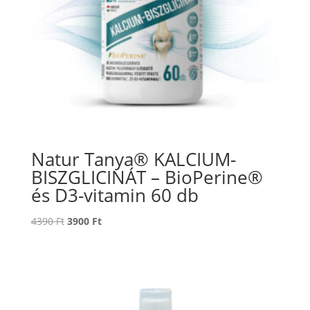
Natur Tanya® KALCIUM-
BISZGLICINÁT – BioPerine®
és D3-vitamin 60 db
Original
Current
4390
Ft
3900
Ft
price
price
was:
is:
4390 Ft.
3900 Ft.