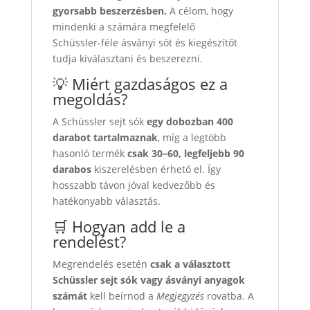
gyorsabb beszerzésben.
A célom, hogy
mindenki a számára megfelelő
Schüssler‑féle ásványi sót és kiegészítőt
tudja kiválasztani és beszerezni.
💡 Miért gazdaságos ez a
megoldás?
A Schüssler sejt sók
egy dobozban 400
darabot tartalmaznak
, míg a legtöbb
hasonló termék
csak 30–60, legfeljebb 90
darabos
kiszerelésben érhető el. Így
hosszabb távon jóval kedvezőbb és
hatékonyabb választás.
🛒 Hogyan add le a
rendelést?
Megrendelés esetén
csak a választott
Schüssler sejt sók vagy ásványi anyagok
számát
kell beírnod a
Megjegyzés
rovatba. A