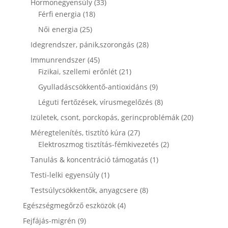
33
Hormonegyensúly
33
18
termék
Férfi energia
18
termék
25
Női energia
25
termék
28
Idegrendszer, pánik,szorongás
28
termék
45
Immunrendszer
45
termék
21
Fizikai, szellemi erőnlét
21
termék
9
Gyulladáscsökkentő-antioxidáns
9
termék
8
Léguti fertőzések, vírusmegelőzés
8
termék
20
Izületek, csont, porckopás, gerincproblémák
20
termék
27
Méregtelenítés, tisztító kúra
27
termék
2
Elektroszmog tisztítás-fémkivezetés
2
termék
1
Tanulás & koncentráció támogatás
1
termék
1
Testi-lelki egyensúly
1
termék
8
Testsúlycsökkentők, anyagcsere
8
termék
4
Egészségmegőrző eszközök
4
termék
9
Fejfájás-migrén
9