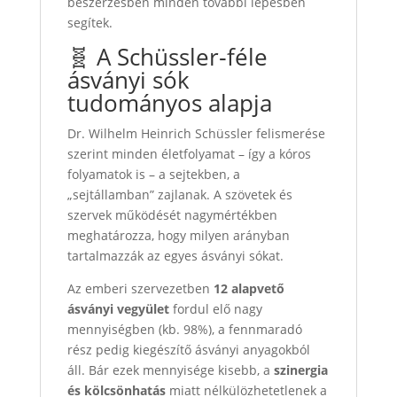
beszerzésben minden további lépésben
segítek.
🧬 A Schüssler‑féle
ásványi sók
tudományos alapja
Dr. Wilhelm Heinrich Schüssler felismerése
szerint minden életfolyamat – így a kóros
folyamatok is – a sejtekben, a
„sejtállamban” zajlanak. A szövetek és
szervek működését nagymértékben
meghatározza, hogy milyen arányban
tartalmazzák az egyes ásványi sókat.
Az emberi szervezetben
12 alapvető
ásványi vegyület
fordul elő nagy
mennyiségben (kb. 98%), a fennmaradó
rész pedig kiegészítő ásványi anyagokból
áll. Bár ezek mennyisége kisebb, a
szinergia
és kölcsönhatás
miatt nélkülözhetetlenek a