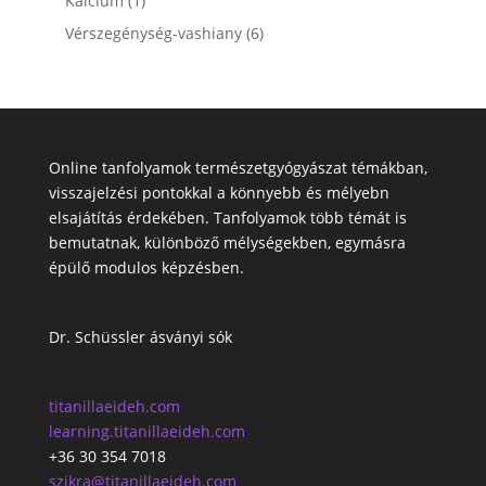
Kalcium
1
termék
6
Vérszegénység-vashiany
6
termék
Online tanfolyamok természetgyógyászat témákban,
visszajelzési pontokkal a könnyebb és mélyebn
elsajátítás érdekében. Tanfolyamok több témát is
bemutatnak, különböző mélységekben, egymásra
épülő modulos képzésben.
Dr. Schüssler ásványi sók
titanillaeideh.com
learning.titanillaeideh.com
+36 30 354 7018
szikra@titanillaeideh.com