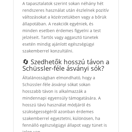
A tapasztalatok szerint sokan néhány hét
rendszeres használat után észlelnek pozitív
változásokat a közérzetükben vagy a bőrük
állapotában. A reakciók egyéniek, és
minden esetben érdemes figyelni a test
jelzéseit. Tartós vagy aggasztó tünetek
esetén mindig ajánlott egészségügyi
szakemberrel konzultálni.
🔄 Szedhetők hosszú távon a
Schüssler‑féle ásványi sók?
Általánosságban elmondható, hogy a
Schüssler‑féle ásványi sókat sokan
hosszabb távon is alkalmazzák a
mindennapi egyensúly támogatására. A
hosszú távú használat módjáról és
szükségességéről azonban érdemes
szakemberrel egyeztetni, különösen, ha
fennálló egészségügyi állapot vagy tünet is
jelen van.