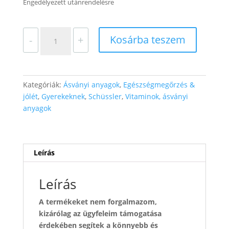
Engedélyezett utánrendelésre
Schüssler
Kosárba teszem
-
+
só
komplex
100g
-
Kategóriák:
Ásványi anyagok
,
Egészségmegőrzés &
400db
jólét
,
Gyerekeknek
,
Schüssler
,
Vitaminok, ásványi
mennyiség
anyagok
Leírás
Leírás
A termékeket nem forgalmazom,
kizárólag az ügyfeleim támogatása
érdekében segítek a könnyebb és