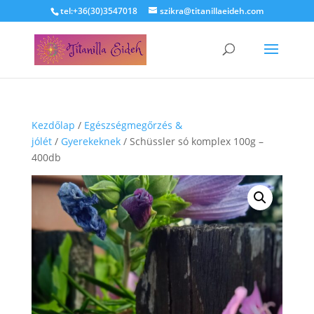
tel:+36(30)3547018
szikra@titanillaeideh.com
Kezdőlap
/
Egészségmegőrzés &
jólét
/
Gyerekeknek
/ Schüssler só komplex 100g –
400db