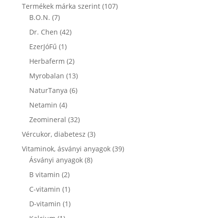
termék
107
Termékek márka szerint
107
7
termék
B.O.N.
7
termék
42
Dr. Chen
42
termék
1
EzerJóFű
1
termék
2
Herbaferm
2
termék
13
Myrobalan
13
termék
6
NaturTanya
6
termék
4
Netamin
4
termék
32
Zeomineral
32
termék
3
Vércukor, diabetesz
3
termék
39
Vitaminok, ásványi anyagok
39
8
termék
Ásványi anyagok
8
termék
2
B vitamin
2
termék
1
C-vitamin
1
termék
1
D-vitamin
1
termék
1