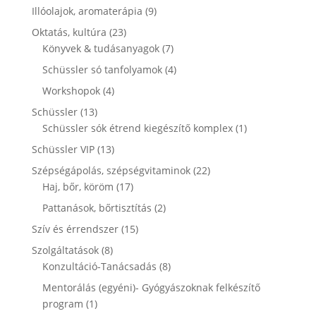
termék
9
Illóolajok, aromaterápia
9
termék
23
Oktatás, kultúra
23
termék
7
Könyvek & tudásanyagok
7
termék
4
Schüssler só tanfolyamok
4
termék
4
Workshopok
4
termék
13
Schüssler
13
termék
1
Schüssler sók étrend kiegészítő komplex
1
termék
13
Schüssler VIP
13
termék
22
Szépségápolás, szépségvitaminok
22
17
termék
Haj, bőr, köröm
17
termék
2
Pattanások, bőrtisztítás
2
termék
15
Szív és érrendszer
15
termék
8
Szolgáltatások
8
termék
8
Konzultáció-Tanácsadás
8
termék
Mentorálás (egyéni)- Gyógyászoknak felkészítő
1
program
1