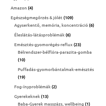
termék
4
Amazon
4
termék
109
Egészségmegőrzés & jólét
109
termék
6
Agyserkentő, memória, koncentráció
6
termé
6
Éleslátás-látásproblémák
6
termék
23
Emésztés-gyomorégés-reflux
23
termék
Bélrendszer-bélflóra-parazita-gomba
10
10
termék
Puffadás-gyomorbántalmak-emésztés
19
19
termék
2
Fog-ínyproblémák
2
termék
13
Gyerekeknek
13
termék
1
Baba-Gyerek masszázs, wellbeing
1