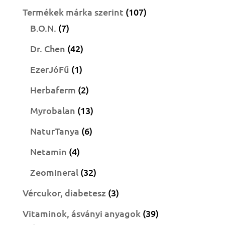
termék
107
Termékek márka szerint
107
7
termék
B.O.N.
7
termék
42
Dr. Chen
42
termék
1
EzerJóFű
1
termék
2
Herbaferm
2
termék
13
Myrobalan
13
termék
6
NaturTanya
6
termék
4
Netamin
4
termék
32
Zeomineral
32
termék
3
Vércukor, diabetesz
3
termék
39
Vitaminok, ásványi anyagok
39