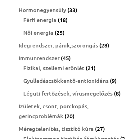
termék
33
Hormonegyensúly
33
18
termék
Férfi energia
18
termék
25
Női energia
25
termék
28
Idegrendszer, pánik,szorongás
28
termék
45
Immunrendszer
45
termék
21
Fizikai, szellemi erőnlét
21
termék
9
Gyulladáscsökkentő-antioxidáns
9
termék
8
Léguti fertőzések, vírusmegelőzés
8
termék
Izületek, csont, porckopás,
20
gerincproblémák
20
termék
27
Méregtelenítés, tisztító kúra
27
termék
Elektroszmog tisztítás-fémkivezetés
2