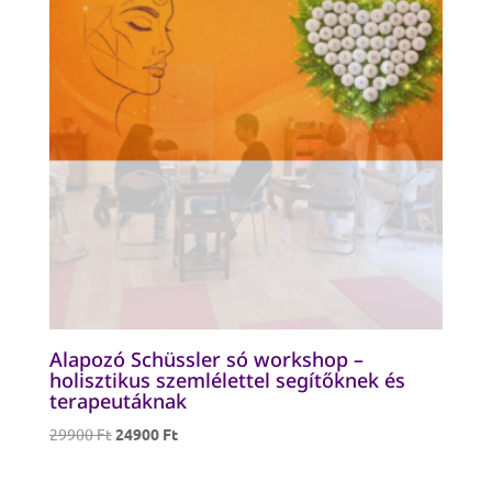
Alapozó Schüssler só workshop –
holisztikus szemlélettel segítőknek és
terapeutáknak
Original
Current
29900
Ft
24900
Ft
price
price
was:
is: