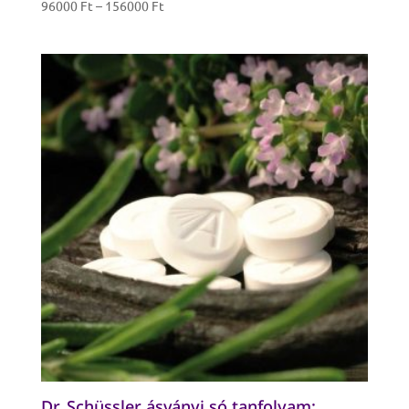
Ártartomány:
96000
Ft
–
156000
Ft
96000 Ft
-
156000 Ft
Dr. Schüssler ásványi só tanfolyam: