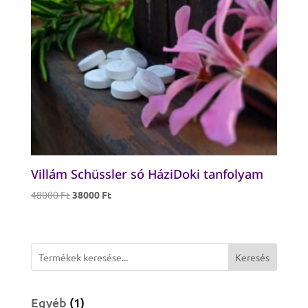
Villám Schüssler só HáziDoki tanfolyam
Original
Current
48000
Ft
38000
Ft
price
price
was:
is:
48000 Ft.
38000 Ft.
Keresés
1
Egyéb
1