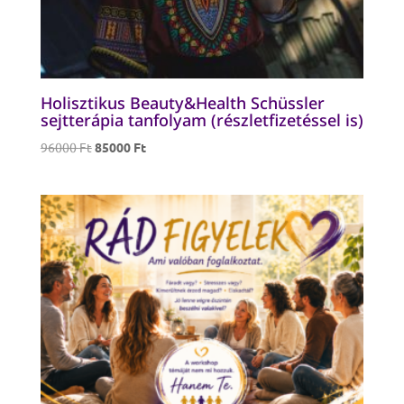
Holisztikus Beauty&Health Schüssler
sejtterápia tanfolyam (részletfizetéssel is)
Original
Current
96000
Ft
85000
Ft
price
price
was:
is:
96000 Ft.
85000 Ft.