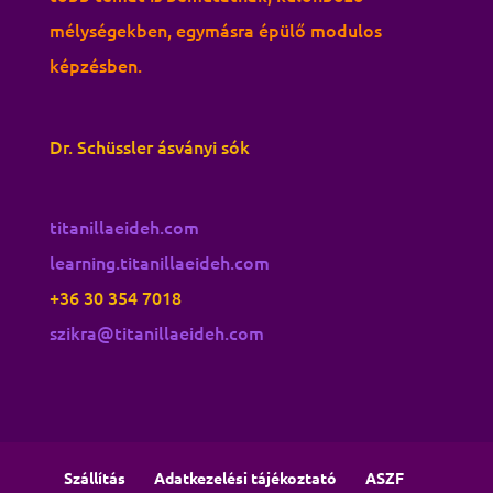
mélységekben, egymásra épülő modulos
képzésben.
Dr. Schüssler ásványi sók
titanillaeideh.com
learning.titanillaeideh.com
+36 30 354 7018
szikra@titanillaeideh.com
Szállítás
Adatkezelési tájékoztató
ASZF