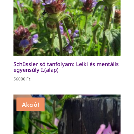
Schüssler só tanfolyam: Lelki és mentális
egyensúly I.(alap)
56000
Ft
Akció!