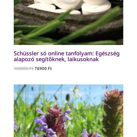
Schüssler só online tanfolyam: Egészség
alapozó segítőknek, laikusoknak
Original
Current
100000
Ft
76900
Ft
price
price
was:
is:
100000 Ft.
76900 Ft.