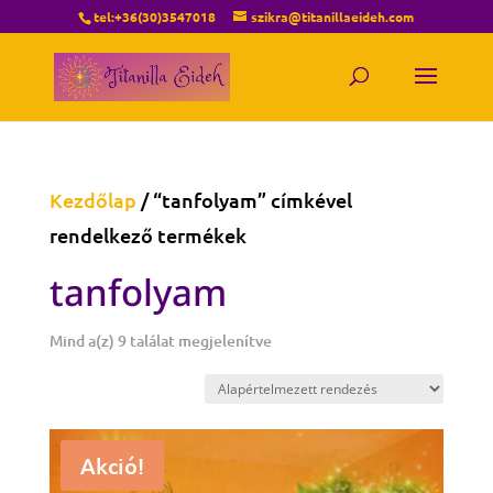
tel:+36(30)3547018
szikra@titanillaeideh.com
Kezdőlap
/ “tanfolyam” címkével
rendelkező termékek
tanfolyam
Mind a(z) 9 találat megjelenítve
Akció!