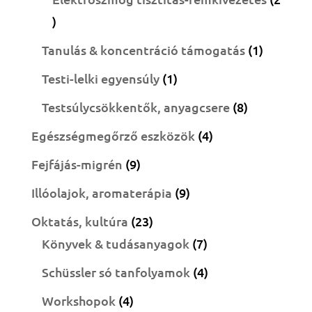
2
termék
1
Tanulás & koncentráció támogatás
1
termék
1
Testi-lelki egyensúly
1
termék
8
Testsúlycsökkentők, anyagcsere
8
termék
4
Egészségmegőrző eszközök
4
termék
9
Fejfájás-migrén
9
termék
9
Illóolajok, aromaterápia
9
termék
23
Oktatás, kultúra
23
termék
7
Könyvek & tudásanyagok
7
termék
4
Schüssler só tanfolyamok
4
termék
4
Workshopok
4