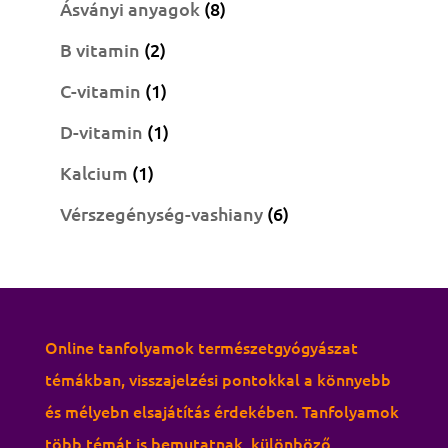
8
termék
Ásványi anyagok
8
termék
2
B vitamin
2
termék
1
C-vitamin
1
termék
1
D-vitamin
1
termék
1
Kalcium
1
termék
6
Vérszegénység-vashiany
6
termék
Online tanfolyamok természetgyógyászat
témákban, visszajelzési pontokkal a könnyebb
és mélyebn elsajátítás érdekében. Tanfolyamok
több témát is bemutatnak, különböző