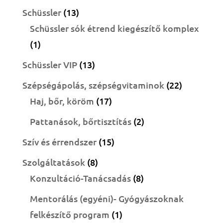
termék
13
Schüssler
13
termék
Schüssler sók étrend kiegészítő komplex
1
1
termék
13
Schüssler VIP
13
termék
22
Szépségápolás, szépségvitaminok
22
17
termék
Haj, bőr, köröm
17
termék
2
Pattanások, bőrtisztítás
2
termék
15
Szív és érrendszer
15
termék
8
Szolgáltatások
8
termék
8
Konzultáció-Tanácsadás
8
termék
Mentorálás (egyéni)- Gyógyászoknak
1
felkészítő program
1