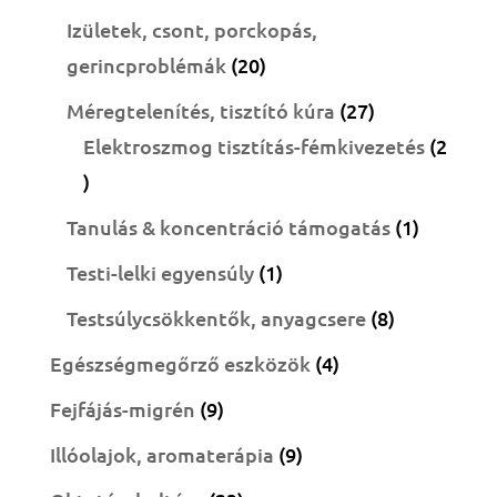
termék
Izületek, csont, porckopás,
20
gerincproblémák
20
termék
27
Méregtelenítés, tisztító kúra
27
termék
Elektroszmog tisztítás-fémkivezetés
2
2
termék
1
Tanulás & koncentráció támogatás
1
termék
1
Testi-lelki egyensúly
1
termék
8
Testsúlycsökkentők, anyagcsere
8
termék
4
Egészségmegőrző eszközök
4
termék
9
Fejfájás-migrén
9
termék
9
Illóolajok, aromaterápia
9
termék