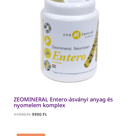
ZEOMINERAL Entero-ásványi anyag és
nyomelem komplex
Original
Current
11990
Ft
9990
Ft
price
price
was:
is:
11990 Ft.
9990 Ft.