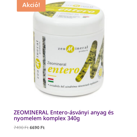
Akció!
ZEOMINERAL Entero-ásványi anyag és
nyomelem komplex 340g
Original
Current
7490
Ft
6690
Ft
price
price