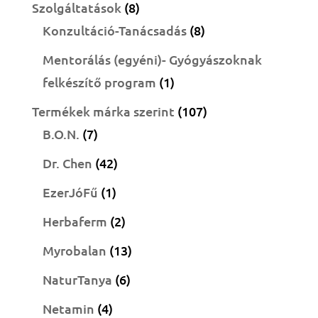
termék
8
Szolgáltatások
8
termék
8
Konzultáció-Tanácsadás
8
termék
Mentorálás (egyéni)- Gyógyászoknak
1
felkészítő program
1
termék
107
Termékek márka szerint
107
7
termék
B.O.N.
7
termék
42
Dr. Chen
42
termék
1
EzerJóFű
1
termék
2
Herbaferm
2
termék
13
Myrobalan
13
termék
6
NaturTanya
6
termék
4
Netamin
4