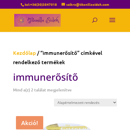
tel:+36(30)3547018
szikra@titanillaeideh.com
Kezdőlap
/ “immunerősítő” címkével
rendelkező termékek
immunerősítő
Mind a(z) 2 találat megjelenítve
Akció!