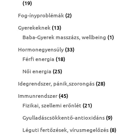
19
19
termék
2
Fog-ínyproblémák
2
termék
13
Gyerekeknek
13
termék
1
Baba-Gyerek masszázs, wellbeing
1
termék
33
Hormonegyensúly
33
18
termék
Férfi energia
18
termék
25
Női energia
25
termék
28
Idegrendszer, pánik,szorongás
28
termék
45
Immunrendszer
45
termék
21
Fizikai, szellemi erőnlét
21
termék
9
Gyulladáscsökkentő-antioxidáns
9
termék
8
Léguti fertőzések, vírusmegelőzés
8