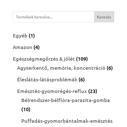
was:
is:
7490 Ft.
6690 Ft.
Keresés
1
Egyéb
1
termék
4
Amazon
4
termék
109
Egészségmegőrzés & jólét
109
termék
6
Agyserkentő, memória, koncentráció
6
termé
6
Éleslátás-látásproblémák
6
termék
23
Emésztés-gyomorégés-reflux
23
termék
Bélrendszer-bélflóra-parazita-gomba
10
10
termék
Puffadás-gyomorbántalmak-emésztés