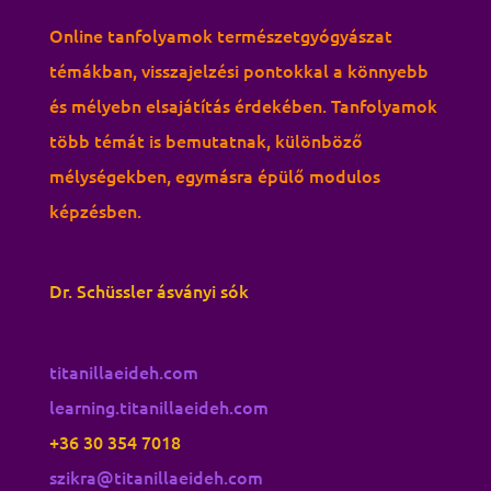
Online tanfolyamok természetgyógyászat
témákban, visszajelzési pontokkal a könnyebb
és mélyebn elsajátítás érdekében. Tanfolyamok
több témát is bemutatnak, különböző
mélységekben, egymásra épülő modulos
képzésben.
Dr. Schüssler ásványi sók
titanillaeideh.com
learning.titanillaeideh.com
+36 30 354 7018
szikra@titanillaeideh.com