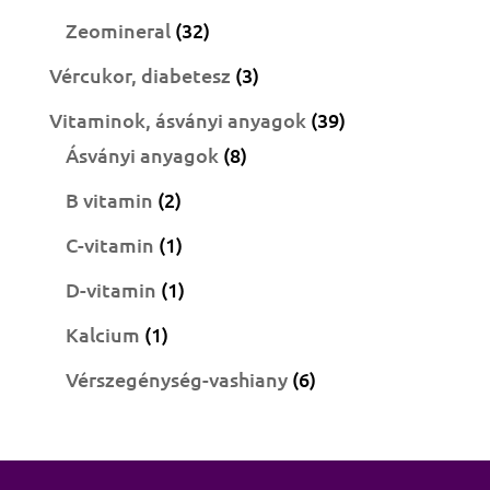
termék
32
Zeomineral
32
termék
3
Vércukor, diabetesz
3
termék
39
Vitaminok, ásványi anyagok
39
8
termék
Ásványi anyagok
8
termék
2
B vitamin
2
termék
1
C-vitamin
1
termék
1
D-vitamin
1
termék
1
Kalcium
1
termék
6
Vérszegénység-vashiany
6
termék