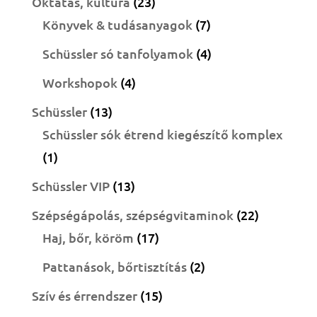
23
Oktatás, kultúra
23
termék
7
Könyvek & tudásanyagok
7
termék
4
Schüssler só tanfolyamok
4
termék
4
Workshopok
4
termék
13
Schüssler
13
termék
Schüssler sók étrend kiegészítő komplex
1
1
termék
13
Schüssler VIP
13
termék
22
Szépségápolás, szépségvitaminok
22
17
termék
Haj, bőr, köröm
17
termék
2
Pattanások, bőrtisztítás
2
termék
15
Szív és érrendszer
15